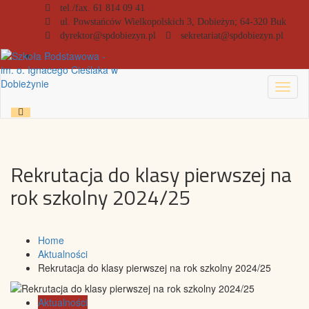
tel./fax. 61 814 09 41
ul. Powstańców Wielkopolskich 3, Dobieżyn; 64-320 Buk
dyrektor@spdobiezyn.pl
sekretariat@spdobiezyn.pl
Toggl
naviga
Rekrutacja do klasy pierwszej na
rok szkolny 2024/25
Home
Aktualności
Rekrutacja do klasy pierwszej na rok szkolny 2024/25
Aktualności