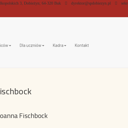
lkopolskich 3, Dobieżyn; 64-320 Buk
dyrektor@spdobiezyn.pl
sekr
ziców
Dla uczniów
Kadra
Kontakt
Fischbock
Joanna Fischbock