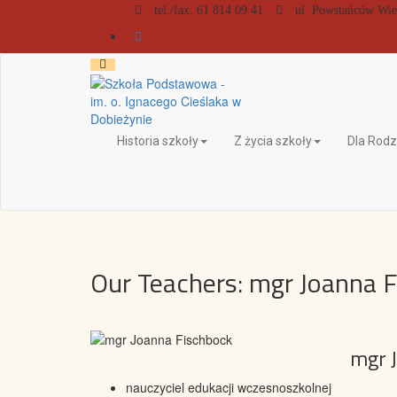
tel./fax. 61 814 09 41
ul. Powstańców Wie
Historia szkoły
Z życia szkoły
Dla Rod
Our Teachers: mgr Joanna 
mgr 
nauczyciel edukacji wczesnoszkolnej