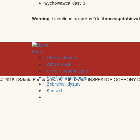
wychowawca klasy 3
Warning
: Undefined array key 0 in
/home/spdobiez/d
Strona główna
Aktualności
Grono Pedagogiczne
Psycholog i pedagog
© 2018 | Szkoła Podstawowa w Dobieżynie. INSPEKTOR OCHRONY D
Zebrania i dyżury
Kontakt